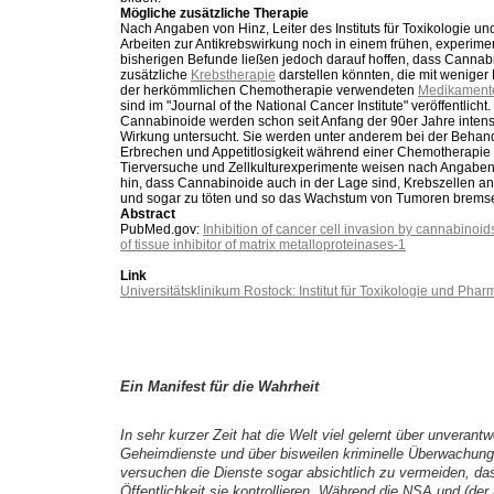
Mögliche zusätzliche Therapie
Nach Angaben von Hinz, Leiter des Instituts für Toxikologie u
Arbeiten zur Antikrebswirkung noch in einem frühen, experime
bisherigen Befunde ließen jedoch darauf hoffen, dass Cannabi
zusätzliche
Krebstherapie
darstellen könnten, die mit weniger
der herkömmlichen Chemotherapie verwendeten
Medikament
sind im "Journal of the National Cancer Institute" veröffentlicht.
Cannabinoide werden schon seit Anfang der 90er Jahre intensi
Wirkung untersucht. Sie werden unter anderem bei der Behand
Erbrechen und Appetitlosigkeit während einer Chemotherapie 
Tierversuche und Zellkulturexperimente weisen nach Angaben
hin, dass Cannabinoide auch in der Lage sind, Krebszellen an
und sogar zu töten und so das Wachstum von Tumoren bremse
Abstract
PubMed.gov:
Inhibition of cancer cell invasion by cannabinoi
of tissue inhibitor of matrix metalloproteinases-1
Link
Universitätsklinikum Rostock: Institut für Toxikologie und Pha
Ein Manifest für die Wahrheit
In sehr kurzer Zeit hat die Welt viel gelernt über unverantw
Geheimdienste und über bisweilen kriminelle Überwachu
versuchen die Dienste sogar absichtlich zu vermeiden, das
Öffentlichkeit sie kontrollieren. Während die NSA und (der