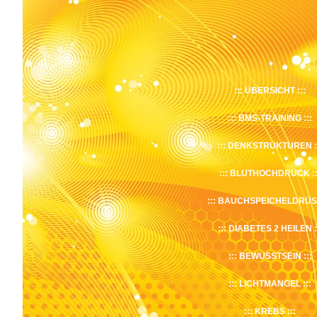
ÜBERSICHT
BMS-TRAINING
DENKSTRUKTUREN
BLUTHOCHDRUCK
BAUCHSPEICHELDRÜS
DIABETES 2 HEILEN
BEWUSSTSEIN
LICHTMANGEL
KREBS