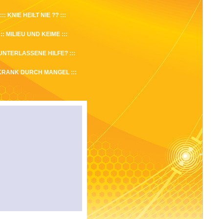
KNIE HEILT NIE ??
MILIEU UND KEIME
UNTERLASSENE HILFE?
KRANK DURCH MANGEL