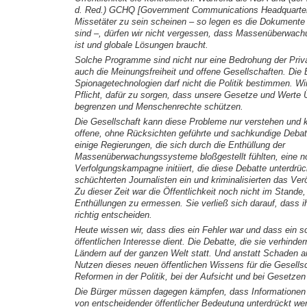
d. Red.) GCHQ [Government Communications Headquarter
Missetäter zu sein scheinen – so legen es die Dokumente na
sind –, dürfen wir nicht vergessen, dass Massenüberwach
ist und globale Lösungen braucht.
Solche Programme sind nicht nur eine Bedrohung der Priv
auch die Meinungsfreiheit und offene Gesellschaften. Die
Spionagetechnologien darf nicht die Politik bestimmen. Wi
Pflicht, dafür zu sorgen, dass unsere Gesetze und Wer
begrenzen und Menschenrechte schützen.
Die Gesellschaft kann diese Probleme nur verstehen und ko
offene, ohne Rücksichten geführte und sachkundige Deba
einige Regierungen, die sich durch die Enthüllung der
Massenüberwachungssysteme bloßgestellt fühlten, eine n
Verfolgungskampagne initiiert, die diese Debatte unterdrüc
schüchterten Journalisten ein und kriminalisierten das Ver
Zu dieser Zeit war die Öffentlichkeit noch nicht im Stande
Enthüllungen zu ermessen. Sie verließ sich darauf, dass 
richtig entscheiden.
Heute wissen wir, dass dies ein Fehler war und dass ein 
öffentlichen Interesse dient. Die Debatte, die sie verhindern
Ländern auf der ganzen Welt statt. Und anstatt Schaden anz
Nutzen dieses neuen öffentlichen Wissens für die Gesellsch
Reformen in der Politik, bei der Aufsicht und bei Gesetze
Die Bürger müssen dagegen kämpfen, dass Informationen
von entscheidender öffentlicher Bedeutung unterdrückt we