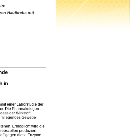
in!
rzen Hautkrebs mit
ende
h in
mmt einer Laborstudie der
rper. Die Pharmakologen
dass der Wirkstoff
 umliegendes Gewebe
ehen. Ermöglicht wird die
ebszellen produziert
toff gegen diese Enzyme