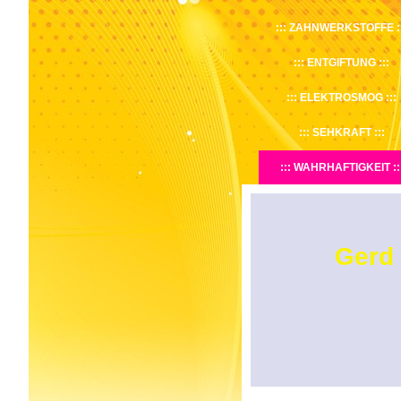
ZAHNWERKSTOFFE
ENTGIFTUNG
ELEKTROSMOG
SEHKRAFT
WAHRHAFTIGKEIT
Gerd 