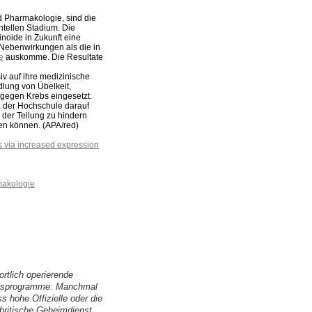
nd Pharmakologie, sind die
ntellen Stadium. Die
noide in Zukunft eine
 Nebenwirkungen als die in
e
auskomme. Die Resultate
v auf ihre medizinische
lung von Übelkeit,
gegen Krebs eingesetzt.
 der Hochschule darauf
 der Teilung zu hindern
n können. (APA/red)
ds via increased expression
rmakologie
ortlich operierende
ngsprogramme. Manchmal
s hohe Offizielle oder die
 britische Geheimdienst,