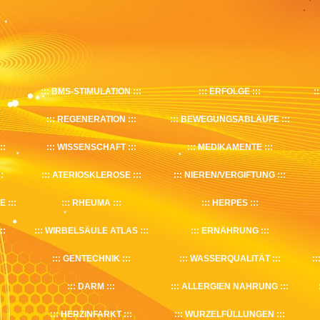
BMS-STIMULATION
ERFOLGE
REGENERATION
BEWEGUNGSABLÄUFE
WISSENSCHAFT
MEDIKAMENTE
ATERIOSKLEROSE
NIEREN/VERGIFTUNG
E
RHEUMA
HERPES
WIRBELSÄULE ATLAS
ERNÄHRUNG
GENTECHNIK
WASSERQUALITÄT
DARM
ALLERGIEN NAHRUNG
HERZINFARKT
WURZELFÜLLUNGEN