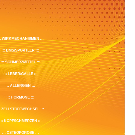
WIRKMECHANISMEN
BMS/SPORTLER
SCHMERZMITTEL
LEBER/GALLE
ALLERGIEN
HORMONE
ZELLSTOFFWECHSEL
KOPFSCHMERZEN
OSTEOPOROSE