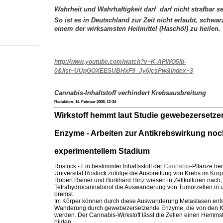
Wahrheit und Wahrhaftigkeit darf darf nicht strafbar se
So ist es in Deutschland zur Zeit nicht erlaubt, schwa
einem der wirksamsten Heilmittel (Haschöl) zu heilen.
http://www.youtube.com/watch?v=K-APWO5lb-
0&list=UUpGOXEESUBHxF9_Jy6jcsPw&index=3
Cannabis-Inhaltstoff verhindert Krebsausbreitung
Redaktion,
14. Februar 2008, 12:34
Wirkstoff hemmt laut Studie gewebezersetz
Enzyme - Arbeiten zur Antikrebswirkung noc
experimentellem Stadium
Rostock - Ein bestimmter Inhaltsstoff der
Cannabis
-Pflanze he
Universität Rostock zufolge die Ausbreitung von Krebs im Kö
Robert Ramer und Burkhard Hinz wiesen in Zellkulturen nach, 
Tetrahydrocannabinol die Auswanderung von Tumorzellen in
bremst.
Im Körper können durch diese Auswanderung Metastasen entst
Wanderung durch gewebezersetzende Enzyme, die von den Kr
werden. Der Cannabis-Wirkstoff lässt die Zellen einen Hemms
bilden.