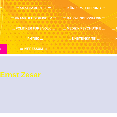
AMALGAMURTEIL
KÖRPERSTEUERUNG
KRANKHEITSERFINDER
DAS WUNDERVITAMIN
POLITIKER FÜRS VOLK
MEDIZIN/PSYCHIATRIE
PHYSIK
EINSTEINKRITIK
IMPRESSUM
Ernst Zesar