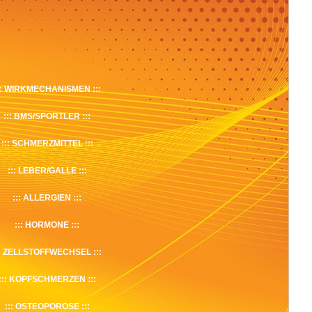
WIRKMECHANISMEN
BMS/SPORTLER
SCHMERZMITTEL
LEBER/GALLE
ALLERGIEN
HORMONE
ZELLSTOFFWECHSEL
KOPFSCHMERZEN
OSTEOPOROSE