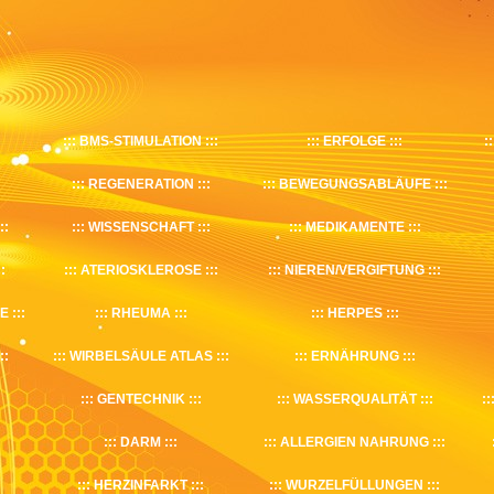
BMS-STIMULATION
ERFOLGE
REGENERATION
BEWEGUNGSABLÄUFE
WISSENSCHAFT
MEDIKAMENTE
ATERIOSKLEROSE
NIEREN/VERGIFTUNG
E
RHEUMA
HERPES
WIRBELSÄULE ATLAS
ERNÄHRUNG
GENTECHNIK
WASSERQUALITÄT
DARM
ALLERGIEN NAHRUNG
HERZINFARKT
WURZELFÜLLUNGEN