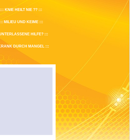
KNIE HEILT NIE ??
MILIEU UND KEIME
UNTERLASSENE HILFE?
KRANK DURCH MANGEL