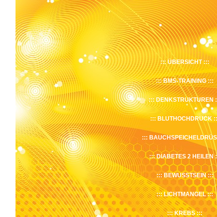
ÜBERSICHT
BMS-TRAINING
DENKSTRUKTUREN
BLUTHOCHDRUCK
BAUCHSPEICHELDRÜS
DIABETES 2 HEILEN
BEWUSSTSEIN
LICHTMANGEL
KREBS