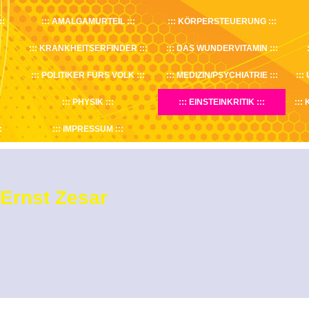
AMALGAMURTEIL
KÖRPERSTEUERUNG
KRANKHEITSERFINDER
DAS WUNDERVITAMIN
POLITIKER FÜRS VOLK
MEDIZIN/PSYCHIATRIE
PHYSIK
EINSTEINKRITIK
IMPRESSUM
Ernst Zesar