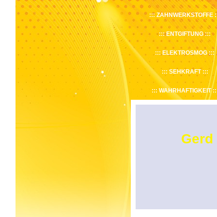
ZAHNWERKSTOFFE
ENTGIFTUNG
ELEKTROSMOG
SEHKRAFT
WAHRHAFTIGKEIT
Gerd 