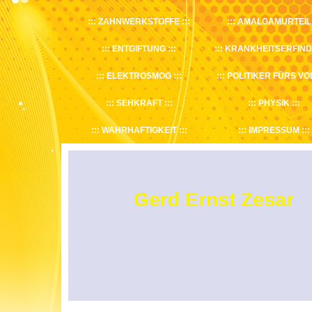
ZAHNWERKSTOFFE
AMALGAMURTEIL
ENTGIFTUNG
KRANKHEITSERFIN
ELEKTROSMOG
POLITIKER FÜRS VO
SEHKRAFT
PHYSIK
WAHRHAFTIGKEIT
IMPRESSUM
Gerd Ernst Zesar