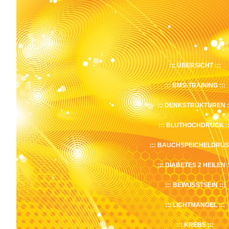
ÜBERSICHT
BMS-TRAINING
DENKSTRUKTUREN
BLUTHOCHDRUCK
BAUCHSPEICHELDRÜS
DIABETES 2 HEILEN
BEWUSSTSEIN
LICHTMANGEL
KREBS