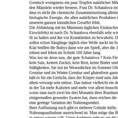
Gemisch wenigstens ein paar Tropfen natürlicher Mil
den Mäuslein wieder bestens. Frau Dr. Schatalova mö
dass es nicht die chemische Zusammensetzung alleine 
biologische Energie, die allen natürlichen Produkten
unserem ganzen künstlichen Geraffel fehlt.
Die Abhärtung mit im Minimum täglichen Eisduschen
Eiswürfeln) ist nach Dr. Schatalova ebenfalls sehr w
fit zu halten und ihn vor Krankheiten zu bewahren. 
sollen schon Säuglinge täglich eine Weile nackt im Sc
Klar brüllen die Babys dann wie am Spieß, aber die 
robust und leben im Schnitt 100 Jahre lang.
Was isst sie denn nun, die gute Schatalova ? Kein Fle
kein Salz, keinen Zucker, kein Brot, keine Butter un
Süßigkeiten. Sie isst im Wesentlichen im Sommer Ob
Gemüse und im Winter Gemüse und glutenfreie ganze
hält es für ein Gerücht, dass der Körper rund ums Ja
allem versorgt sein müsse. Das müsse vielleicht ein d
in der Tat mehr Kalorien und mehr von allem braucht
wenn man nach zwei bis drei Monaten ihrer Rundums
einigermaßen gesundes System hat, dann reichen die
eine geringe Variation der Nahrungsmittel.
Ihrer Auffassung nach gibt es mehrere Gründe dafür, 
Nahrungsaufnahme ausreichend ist. Man möge das B
es genau wissen will. Unter Anderem geht es um die 