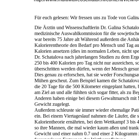
Für euch gelesen: Wir fressen uns zu Tode von Galin
Die Ärztin und Wissenschaftlerin Dr. Galina Schatalov
medizinische Auswahlkommission für die sowjetisc
war bereits 75 Jahre alt Während außerdem die Anhä
Kalorierentheorie den Bedarf pro Mensch und Tag au
Kalorien ansetzen (dies im normalen Leben, nicht spez
Dr. Schatalova nach jahrelangen Studien zu dem Er
250 bis 400 Kalorien pro Tag nicht nur ausreichen, s
überschritten werden dürfen, wenn der Mensch gesund
Dies genau zu erforschen, hat sie weder Forschungs
Mühen gescheut. Zum Beispiel kamen die Schatalo
die 20 Tage für die 500 Kilometer eingeplant hatten,
am Ziel an und alle fühlten sich sogar fitter, als zu 
Anderen haben einige bei diesem Gewaltmarsch mit 
Gewicht zugelegt.
Außerdem schleuste sie immer wieder ehemalige Pati
ein. Bei einem Viertageslauf nahmen die Läufer, die 
Kalorientheorie ernährten, bei dem Wettkampf 3 bis
so ihre Mannen, die mal wieder kaum aßen und tranke
Gewicht und einer nahm 0.7 und einer 2 Kilogramm 