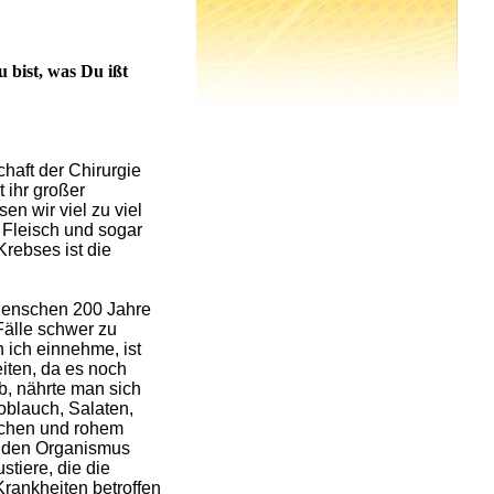
bist, was Du ißt
chaft der Chirurgie
 ihr großer
n wir viel zu viel
 Fleisch und sogar
rebses ist die
 Menschen 200 Jahre
Fälle schwer zu
 ich einnehme, ist
iten, da es noch
ab, nährte man sich
blauch, Salaten,
ischen und rohem
r den Organismus
stiere, die die
Krankheiten betroffen