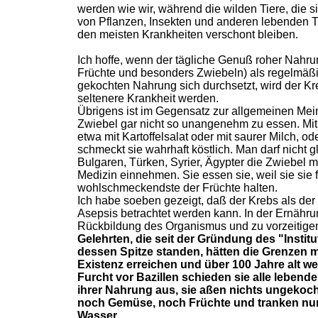
werden wie wir, während die wilden Tiere, die s
von Pflanzen, Insekten und anderen lebenden T
den meisten Krankheiten verschont bleiben.
Ich hoffe, wenn der tägliche Genuß roher Nahr
Früchte und besonders Zwiebeln) als regelmäßig
gekochten Nahrung sich durchsetzt, wird der Kre
seltenere Krankheit werden.
Übrigens ist im Gegensatz zur allgemeinen Mei
Zwiebel gar nicht so unangenehm zu essen. Mit 
etwa mit Kartoffelsalat oder mit saurer Milch, o
schmeckt sie wahrhaft köstlich. Man darf nicht 
Bulgaren, Türken, Syrier, Ägypter die Zwiebel m
Medizin einnehmen. Sie essen sie, weil sie sie f
wohlschmeckendste der Früchte halten.
Ich habe soeben gezeigt, daß der Krebs als der 
Asepsis betrachtet werden kann. In der Ernährun
Rückbildung des Organismus und zu vorzeitig
Gelehrten, die seit der Gründung des "Instit
dessen Spitze standen, hätten die Grenzen 
Existenz erreichen und über 100 Jahre alt 
Furcht vor Bazillen schieden sie alle lebend
ihrer Nahrung aus, sie aßen nichts ungekoch
noch Gemüse, noch Früchte und tranken nu
Wasser.