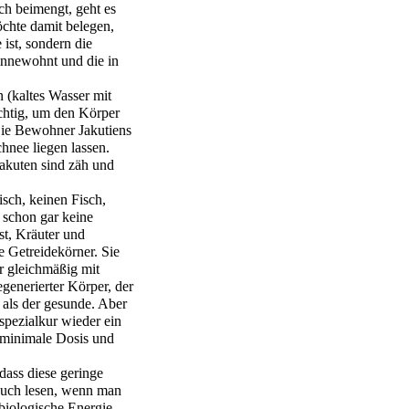
ch beimengt, geht es
chte damit belegen,
ist, sondern die
 innewohnt und die in
 (kaltes Wasser mit
ichtig, um den Körper
Die Bewohner Jakutiens
hnee liegen lassen.
Jakuten sind zäh und
isch, keinen Fisch,
d schon gar keine
st, Kräuter und
 Getreidekörner. Sie
hr gleichmäßig mit
egenerierter Körper, der
 als der gesunde. Aber
pezialkur wieder ein
 minimale Dosis und
dass diese geringe
uch lesen, wenn man
biologische Energie,