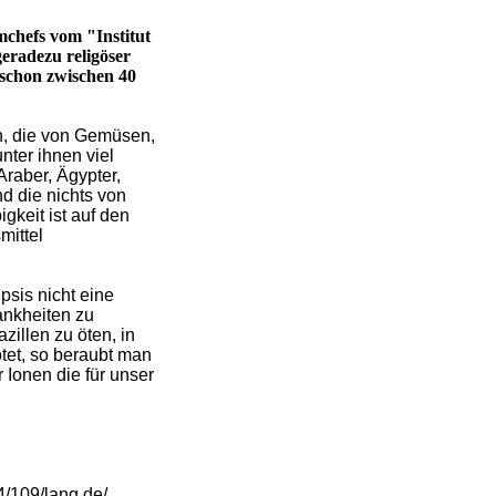
chefs vom "Institut
geradezu religöser
 schon zwischen 40
n, die von Gemüsen,
nter ihnen viel
Araber, Ägypter,
d die nichts von
gkeit ist auf den
mittel
psis nicht eine
ankheiten zu
illen zu öten, in
tet, so beraubt man
Ionen die für unser
4/109/lang,de/