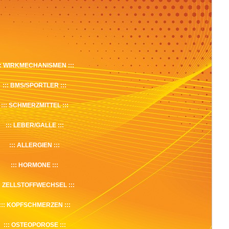
WIRKMECHANISMEN
BMS/SPORTLER
SCHMERZMITTEL
LEBER/GALLE
ALLERGIEN
HORMONE
ZELLSTOFFWECHSEL
KOPFSCHMERZEN
OSTEOPOROSE