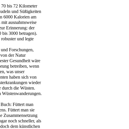
 70 bis 72 Kilometer
Nudeln und Süßigkeiten
gen 6000 Kalorien am
s mit ausnahmsweise
ur Erinnerung: der
 bis 3000 betragen).
 robuster und legte
n und Forschungen,
 von der Natur
ester Gesundheit wäre
örung betreiben, wenn
en, was unser
enten haben sich von
rsterkrankungen wieder
hr durch die Wüsten.
len Wüstenwanderungen.
 Buch: Füttert man
ns. Füttert man sie
die Zusammensetzung
gar noch schneller, als
edoch dem künstlichen