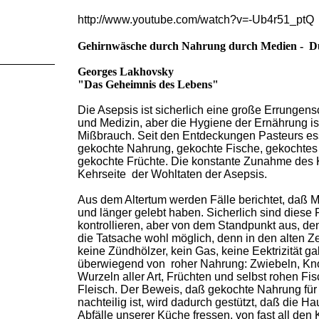
http://www.youtube.com/watch?v=-Ub4r51_ptQ
Gehirnwäsche durch Nahrung durch Medien - Du 
Georges Lakhovsky
"Das Geheimnis des Lebens"
Die Asepsis ist sicherlich eine große Errungens
und Medizin, aber die Hygiene der Ernährung ist
Mißbrauch. Seit den Entdeckungen Pasteurs esse
gekochte Nahrung, gekochte Fische, gekochtes
gekochte Früchte. Die konstante Zunahme des K
Kehrseite der Wohltaten der Asepsis.
Aus dem Altertum werden Fälle berichtet, daß
und länger gelebt haben. Sicherlich sind diese 
kontrollieren, aber von dem Standpunkt aus, den
die Tatsache wohl möglich, denn in den alten Ze
keine Zündhölzer, kein Gas, keine Eektrizität g
überwiegend von roher Nahrung: Zwiebeln, Kno
Wurzeln aller Art, Früchten und selbst rohen F
Fleisch. Der Beweis, daß gekochte Nahrung fü
nachteilig ist, wird dadurch gestützt, daß die Hau
Abfälle unserer Küche fressen, von fast all den 