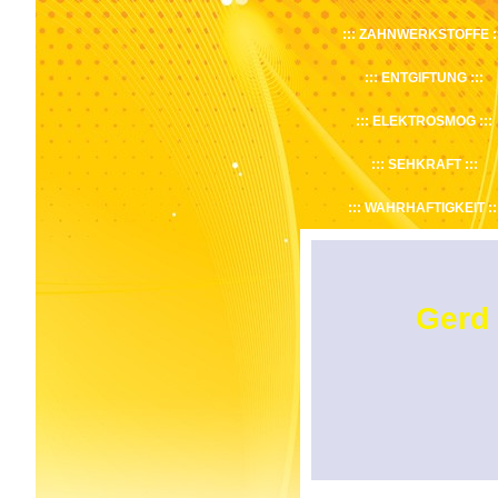
ZAHNWERKSTOFFE
ENTGIFTUNG
ELEKTROSMOG
SEHKRAFT
WAHRHAFTIGKEIT
Gerd 