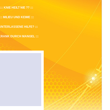
KNIE HEILT NIE ??
MILIEU UND KEIME
UNTERLASSENE HILFE?
KRANK DURCH MANGEL