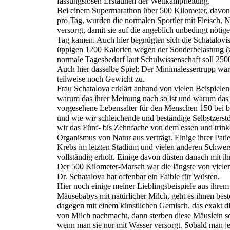
fassungslosen Erstaunen der Wettkampfleitung.
Bei einem Supermarathon über 500 Kilometer, davon
pro Tag, wurden die normalen Sportler mit Fleisch, 
versorgt, damit sie auf die angeblich unbedingt nöti
Tag kamen. Auch hier begnügten sich die Schatalovi
üppigen 1200 Kalorien wegen der Sonderbelastung (z
normale Tagesbedarf laut Schulwissenschaft soll 2500
Auch hier dasselbe Spiel: Der Minimalessertrupp war
teilweise noch Gewicht zu.
Frau Schatalova erklärt anhand von vielen Beispiele
warum das ihrer Meinung nach so ist und warum das
vorgesehene Lebensalter für den Menschen 150 bei b
und wie wir schleichende und beständige Selbstzerst
wir das Fünf- bis Zehnfache von dem essen und trink
Organismus von Natur aus verträgt. Einige ihrer Pati
Krebs im letzten Stadium und vielen anderen Schwe
vollständig erholt. Einige davon düsten danach mit i
Der 500 Kilometer-Marsch war die längste von vie
Dr. Schatalova hat offenbar ein Faible für Wüsten.
Hier noch einige meiner Lieblingsbeispiele aus ihrem
Mäusebabys mit natürlicher Milch, geht es ihnen beste
dagegen mit einem künstlichen Gemisch, das exakt 
von Milch nachmacht, dann sterben diese Mäuslein so
wenn man sie nur mit Wasser versorgt. Sobald man j