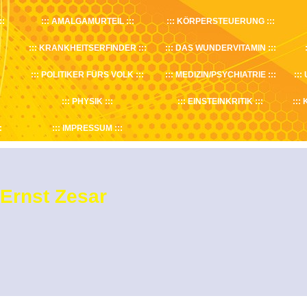
AMALGAMURTEIL
KÖRPERSTEUERUNG
KRANKHEITSERFINDER
DAS WUNDERVITAMIN
POLITIKER FÜRS VOLK
MEDIZIN/PSYCHIATRIE
PHYSIK
EINSTEINKRITIK
IMPRESSUM
Ernst Zesar