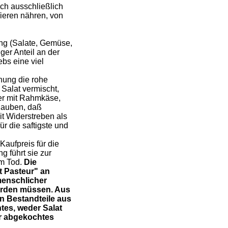
ich ausschließlich
ieren nähren, von
ung (Salate, Gemüse,
er Anteil an der
bs eine viel
nung die rohe
Salat vermischt,
der mit Rahmkäse,
glauben, daß
it Widerstreben als
ür die saftigste und
Kaufpreis für die
g führt sie zur
em Tod.
Die
ut Pasteur" an
menschlicher
werden müssen. Aus
en Bestandteile aus
tes, weder Salat
r abgekochtes