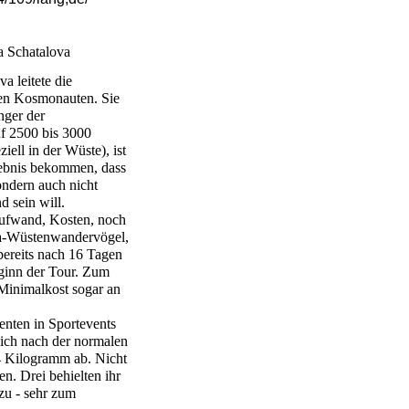
a Schatalova
a leitete die
hen Kosmonauten. Sie
nger der
f 2500 bis 3000
iell in der Wüste), ist
gebnis bekommen, dass
ondern auch nicht
 sein will.
aufwand, Kosten, noch
va-Wüstenwandervögel,
 bereits nach 16 Tagen
Beginn der Tour. Zum
Minimalkost sogar an
enten in Sportevents
sich nach der normalen
 4 Kilogramm ab. Nicht
n. Drei behielten ihr
zu - sehr zum