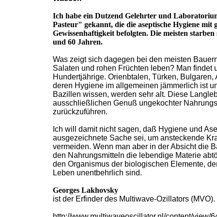
Ich habe ein Dutzend Gelehrter und Laboratorium
Pasteur" gekannt, die die aseptische Hygiene mit 
Gewissenhaftigkeit befolgten. Die meisten starben
und 60 Jahren.
Was zeigt sich dagegen bei den meisten Bauer
Salaten und rohen Früchten leben? Man findet u
Hundertjährige. Orienbtalen, Türken, Bulgaren, 
deren Hygiene im allgemeinen jämmerlich ist un
Bazillen wissen, werden sehr alt. Diese Langlebi
ausschließlichen Genuß ungekochter Nahrungs
zurückzuführen.
Ich will damit nicht sagen, daß Hygiene und Ase
ausgezeichnete Sache sei, um ansteckende Kr
vermeiden. Wenn man aber in der Absicht die Baz
den Nahrungsmitteln die lebendige Materie abtö
den Organismus der biologischen Elemente, der 
Leben unentbehrlich sind.
Georges Lakhovsky
ist der Erfinder des Multiwave-Ozillators (MVO).
http://www.multiwaveoscillator.nl/content/view/6