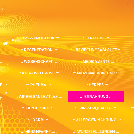
BMS-STIMULATION
ERFOLGE
REGENERATION
BEWEGUNGSABLÄUFE
WISSENSCHAFT
MEDIKAMENTE
ATERIOSKLEROSE
NIEREN/VERGIFTUNG
E
RHEUMA
HERPES
WIRBELSÄULE ATLAS
ERNÄHRUNG
GENTECHNIK
WASSERQUALITÄT
DARM
ALLERGIEN NAHRUNG
HERZINFARKT
WURZELFÜLLUNGEN